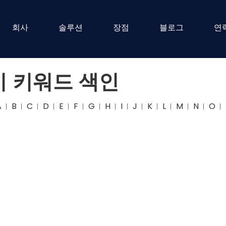
회사
솔루션
장점
블로그
연
기 키워드 색인
A
B
C
D
E
F
G
H
I
J
K
L
M
N
O