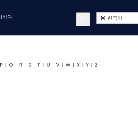
락하다
한국어
P
Q
R
S
T
U
V
W
X
Y
Z