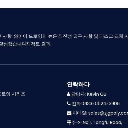
 사항, 와이어 드로잉의 높은 직진성 요구 사항 및 디스크 교체
재검토 결과.
를 달성했습니다
연락하다
드로잉 시리즈
담당자: Kevin Gu

즈
전화: 0133-0624-3906

이메일:
sales@zjgpoly.c

즈
주소: No.1, Tongfu Road,
