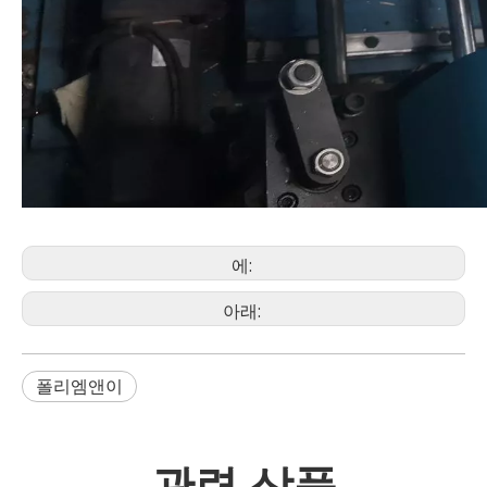
에:
아래:
폴리엠앤이
관련 상품