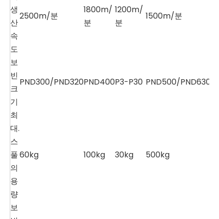
생
1800m/
1200m/
2500m/분
1500m/분
산
분
분
속
도
보
빈
PND300/PND320
PND400
P3-P30
PND500/PND630
크
기
최
대.
스
풀
60kg
100kg
30kg
500kg
의
용
량
보