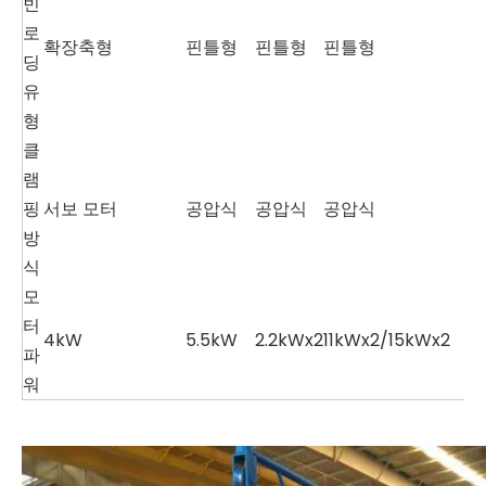
빈
로
확장축형
핀틀형
핀틀형
핀틀형
딩
유
형
클
램
핑
서보 모터
공압식
공압식
공압식
방
식
모
터
4kW
5.5kW
2.2kWx2
11kWx2/15kWx2
파
워