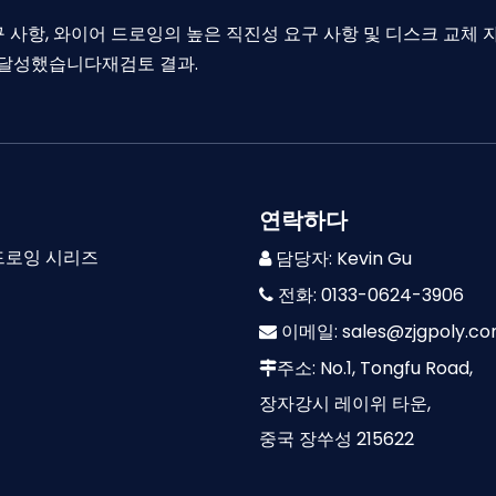
 사항, 와이어 드로잉의 높은 직진성 요구 사항 및 디스크 교체
재검토 결과.
를 달성했습니다
연락하다
드로잉 시리즈
담당자: Kevin Gu

즈
전화: 0133-0624-3906

이메일:
sales@zjgpoly.c

즈
주소: No.1, Tongfu Road,

장자강시 레이위 타운,
중국 장쑤성 215622