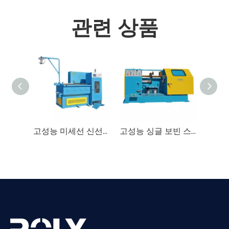
관련 상품
고성능 미세선 신선기
고성능 싱글 보빈 스풀러