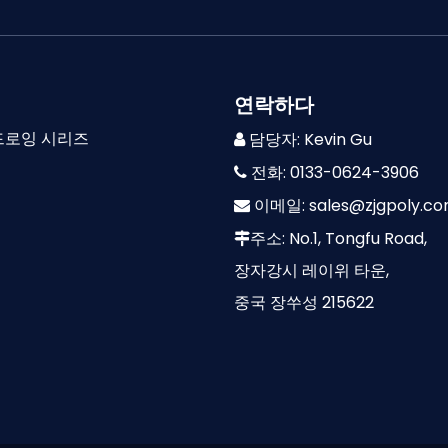
연락하다
드로잉 시리즈
담당자: Kevin Gu

즈
전화: 0133-0624-3906

이메일:
sales@zjgpoly.c

즈
주소: No.1, Tongfu Road,

장자강시 레이위 타운,
중국 장쑤성 215622