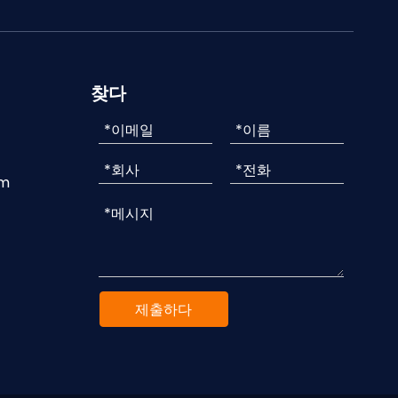
찾다
om
제출하다